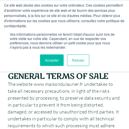
content
Ce site web stocke des cookies sur votre ordinateur. Ces cookies permettent
ROM €59 PURCHASE – FREE SHIPPING IN FRANCE FROM
d'améliorer votre expérience de site web et de fournir des services plus
personnalisés, à la fois sur ce site et via d'autres médias. Pour obtenir plus
d'informations sur les cookies que nous utilisons, consultez notre politique de
0
confidentialité.
Vos informations personnelles ne feront l'objet d'aucun suivi lors de
votre visite sur notre site. Cependant, en vue de respecter vos
préférences, nous devrons utiliser un petit cookie pour que nous
n'ayons pas à vous les redemander.
Accepter
Refuser
GENERAL TERMS OF SALE
The website www.maisondulaurier.fr undertakes to
take all necessary precautions, in light of the risks
presented by processing, to preserve data security and
in particular to prevent it from being distorted,
damaged, or accessed by unauthorized third parties. It
undertakes in particular to comply with all technical
requirements to which such processing must adhere.