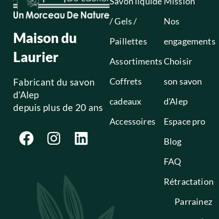
Savon liquide
Mission
/ Gels /
Nos
Maison du
Paillettes
engagements
Laurier
Assortiments
Choisir
Coffrets
son savon
Fabricant du savon
d’Alep
cadeaux
d'Alep
depuis plus de 20 ans
Accessoires
Espace pro
Blog
FAQ
Rétractation
Parrainez