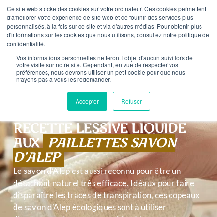
contenu
Ce site web stocke des cookies sur votre ordinateur. Ces cookies permettent
€ D’ACHAT – LIVRAISON OFFERTE EN FRANCE À PARTIR
principal
d'améliorer votre expérience de site web et de fournir des services plus
personnalisés, à la fois sur ce site et via d'autres médias. Pour obtenir plus
d'informations sur les cookies que nous utilisons, consultez notre politique de
0
confidentialité.
Vos informations personnelles ne feront l'objet d'aucun suivi lors de
votre visite sur notre site. Cependant, en vue de respecter vos
préférences, nous devrons utiliser un petit cookie pour que nous
n'ayons pas à vous les redemander.
Accepter
Refuser
RECETTE LESSIVE LIQUIDE
AUX
PAILLETTES SAVON
D’ALEP
Le savon d’Alep est aussi reconnu pour être un
détachant naturel très efficace. Idéaux pour faire
disparaître les traces de transpiration, ces copeaux
de savon d’Alep écologiques sont à utiliser