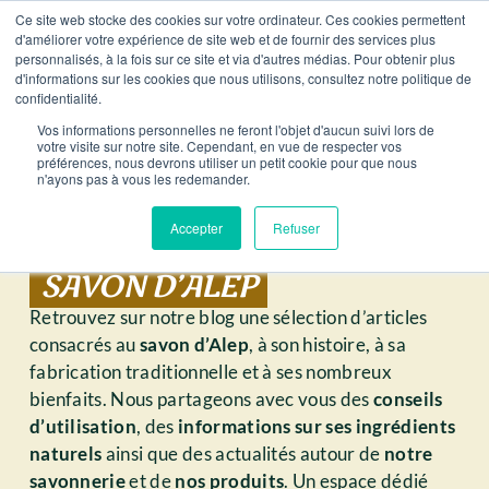
Ce site web stocke des cookies sur votre ordinateur. Ces cookies permettent
HAT – LIVRAISON OFFERTE EN FRANCE À PARTIR DE 59
d'améliorer votre expérience de site web et de fournir des services plus
personnalisés, à la fois sur ce site et via d'autres médias. Pour obtenir plus
d'informations sur les cookies que nous utilisons, consultez notre politique de
0
confidentialité.
Vos informations personnelles ne feront l'objet d'aucun suivi lors de
votre visite sur notre site. Cependant, en vue de respecter vos
préférences, nous devrons utiliser un petit cookie pour que nous
n'ayons pas à vous les redemander.
Accepter
Refuser
BLOG AUTOUR DU
SAVON D’ALEP
Retrouvez sur notre blog une sélection d’articles
consacrés au
savon d’Alep
, à son histoire, à sa
fabrication traditionnelle et à ses nombreux
bienfaits. Nous partageons avec vous des
conseils
d’utilisation
, des
informations sur ses ingrédients
naturels
ainsi que des actualités autour de
notre
savonnerie
et de
nos produits
. Un espace dédié