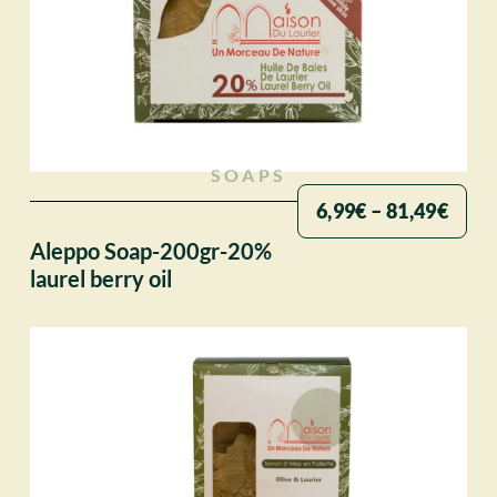
SOAPS
6,99
€
–
81,49
€
Aleppo Soap-200gr-20%
laurel berry oil