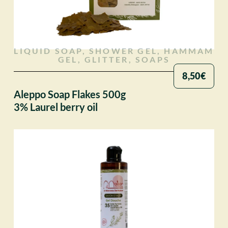
LIQUID SOAP, SHOWER GEL, HAMMAM
GEL, GLITTER
,
SOAPS
8,50
€
Aleppo Soap Flakes 500g
3% Laurel berry oil