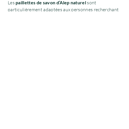
Les
paillettes de savon d’Alep naturel
sont
particulièrement adaptées aux personnes recherchant
une solution
éco-responsable et zéro déchet
pour
l’entretien de la maison. Elles conviennent
parfaitement aux peaux sensibles, notamment pour le
linge des bébés, grâce à leur composition sans additifs,
sans parfum de synthèse et sans conservateurs.
Polyvalentes, elles peuvent également être utilisées
pour d’autres usages ménagers. Économiques et
durables, elles s’inscrivent dans une démarche de
consommation plus saine, tout en perpétuant le savoir-
faire traditionnel du savon d’Alep.