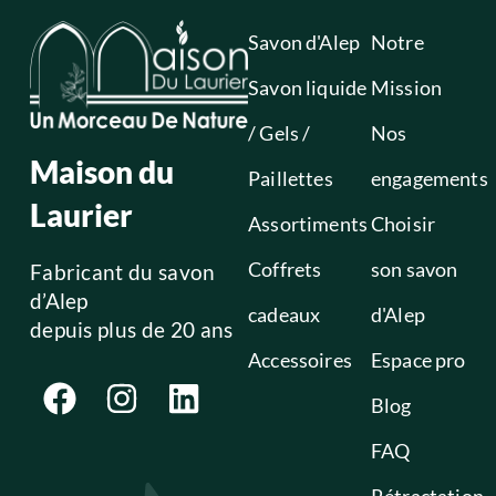
Savon d'Alep
Notre
Savon liquide
Mission
/ Gels /
Nos
Maison du
Paillettes
engagements
Laurier
Assortiments
Choisir
Coffrets
son savon
Fabricant du savon
d’Alep
cadeaux
d'Alep
depuis plus de 20 ans
Accessoires
Espace pro
Blog
FAQ