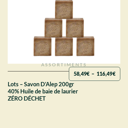
ASSORTIMENTS
58,49
€
–
116,49
€
Lots – Savon D’Alep 200gr
40% Huile de baie de laurier
ZÉRO DÉCHET