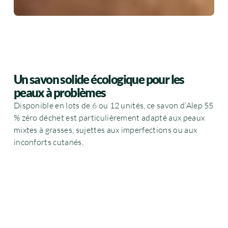
Un savon solide écologique pour les
peaux à problèmes
Disponible en lots de 6 ou 12 unités, ce savon d’Alep 55
% zéro déchet est particulièrement adapté aux peaux
mixtes à grasses, sujettes aux imperfections ou aux
inconforts cutanés.
Il contribue à réguler l’excès de sébum, à purifier la
peau et à apaiser les sensations d’irritation, tout en
respectant le film hydrolipidique.
Sa formulation 100 % naturelle, sans additifs ni
conservateurs, associée à son format sans emballage,