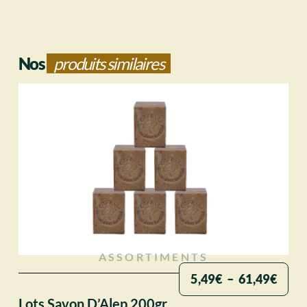
Nos
produits similaires
ASSORTIMENTS
5,49
€
–
61,49
€
Lots Savon D’Alep 200gr