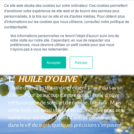
contenu
Ce site web stocke des cookies sur votre ordinateur. Ces cookies permettent
D’ACHAT – LIVRAISON OFFERTE EN FRANCE À PARTIR DE
principal
d'améliorer votre expérience de site web et de fournir des services plus
personnalisés, à la fois sur ce site et via d'autres médias. Pour obtenir plus
d'informations sur les cookies que nous utilisons, consultez notre politique de
0
confidentialité.
Vos informations personnelles ne feront l'objet d'aucun suivi lors de
votre visite sur notre site. Cependant, en vue de respecter vos
préférences, nous devrons utiliser un petit cookie pour que nous
n'ayons pas à vous les redemander.
Accepter
Refuser
L’
HUILE D’OLIVE
L’huile d’olive est l’autre ingrédient phare du savon
d’Alep. Pour beaucoup d’entre nous, l’huile d’olive
est synonyme de soleil et de cuisine, bien sûr. Mais
cette huile est aussi utilisée en cosmétique pour ses
nombreux bienfaits. Avant d’entrer pleinement
dans le vif du sujet, quelques précisions s’imposent.