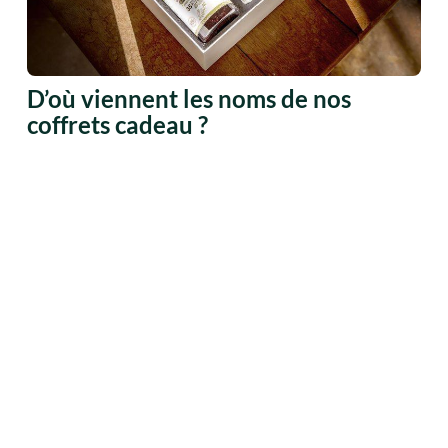
D’où viennent les noms de nos
coffrets cadeau ?
Nos coffrets cadeau ne portent pas des noms choisis
au hasard. Chacun rend hommage à Alep, la ville du
nord de la Syrie où est[...]
EN SAVOIR PLUS